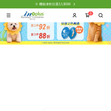
🌞 機能凍乾任選3入$599
0