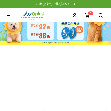
🌞 機能凍乾任選3入$599
0