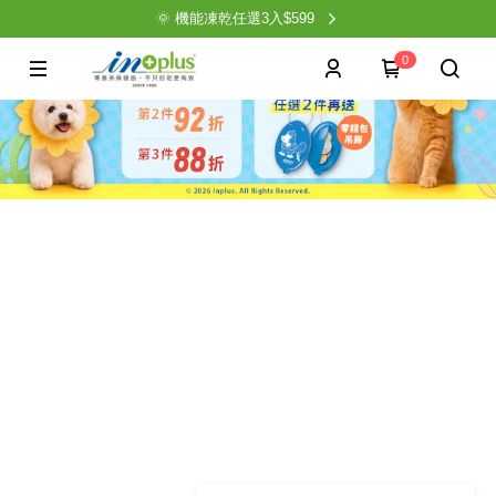
🌞 機能凍乾任選3入$599
0