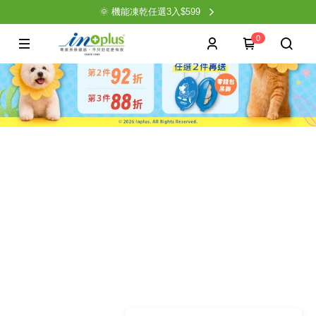
🌞 機能凍乾任選3入$599
0