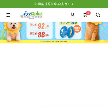
🌞 機能凍乾任選3入$599
0