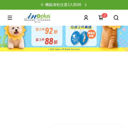
🌞 機能凍乾任選3入$599
0