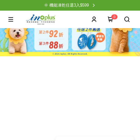
🌞 機能凍乾任選3入$599
0